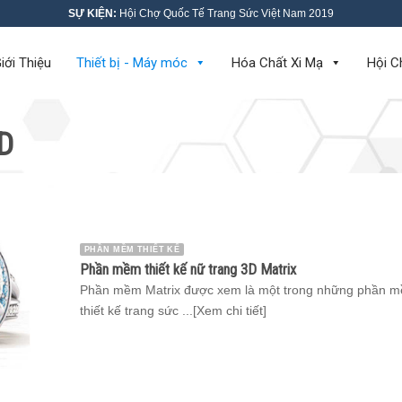
SỰ KIỆN:
Hội Chợ Quốc Tế Trang Sức Việt Nam 2019
iới Thiệu
Thiết bị - Máy móc
Hóa Chất Xi Mạ
Hội C
D
PHẦN MỀM THIẾT KẾ
Phần mềm thiết kế nữ trang 3D Matrix
Phần mềm Matrix được xem là một trong những phần 
thiết kế trang sức ...[Xem chi tiết]