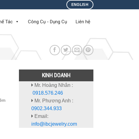
ENGLISH
hế Tác
Công Cụ - Dụng Cụ
Liên hệ
KINH DOANH
Mr. Hoàng Nhân :
0918.576.246
mềm
Mr. Phương Anh :
0902.344.933
Email:
info@ibcjewelry.com