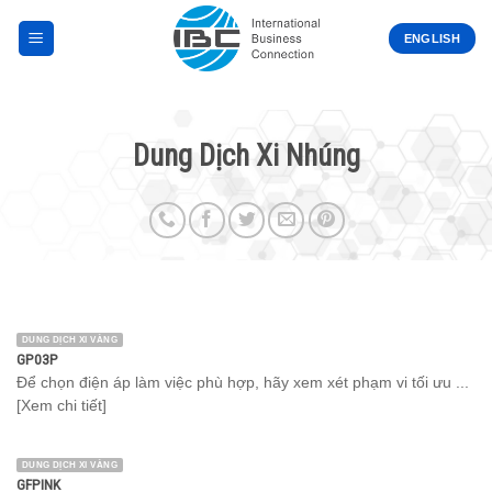
Skip
to
ENGLISH
content
Dung Dịch Xi Nhúng
DUNG DỊCH XI VÀNG
GP03P
Để chọn điện áp làm việc phù hợp, hãy xem xét phạm vi tối ưu ...
[Xem chi tiết]
DUNG DỊCH XI VÀNG
GFPINK